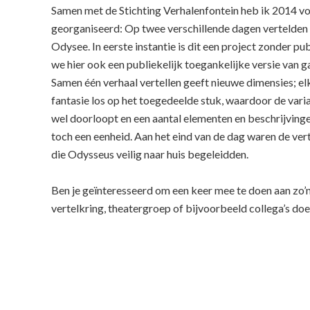
Samen met de Stichting Verhalenfontein heb ik 2014 v
georganiseerd: Op twee verschillende dagen vertelden s
Odysee. In eerste instantie is dit een project zonder
we hier ook een publiekelijk toegankelijke versie van g
Samen één verhaal vertellen geeft nieuwe dimensies; elke 
fantasie los op het toegedeelde stuk, waardoor de vari
wel doorloopt en een aantal elementen en beschrijvingen
toch een eenheid. Aan het eind van de dag waren de ve
die Odysseus veilig naar huis begeleidden.
Ben je geïnteresseerd om een keer mee te doen aan zo’n g
vertelkring, theatergroep of bijvoorbeeld collega’s do